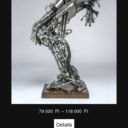
79 000
Ft
–
118 000
Ft
Details