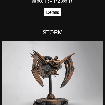
98 000
Ft
–
142 000
Ft
Details
STORM