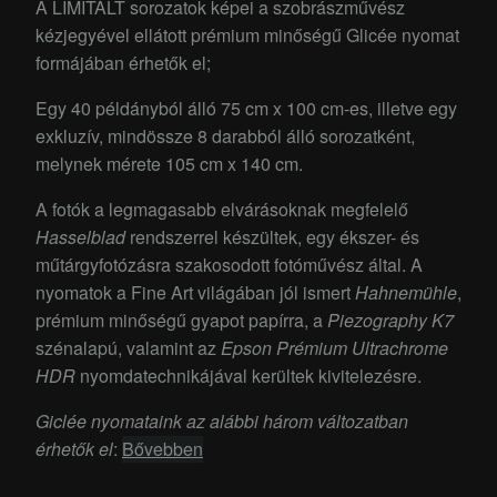
A LIMITÁLT sorozatok képei a szobrászművész
kézjegyével ellátott prémium minőségű Glicée nyomat
formájában érhetők el;
Egy 40 példányból álló 75 cm x 100 cm-es, illetve egy
exkluzív, mindössze 8 darabból álló sorozatként,
melynek mérete 105 cm x 140 cm.
A fotók a legmagasabb elvárásoknak megfelelő
Hasselblad
rendszerrel készültek, egy ékszer- és
műtárgyfotózásra szakosodott fotóművész által. A
nyomatok a Fine Art világában jól ismert
Hahnemühle
,
prémium minőségű gyapot papírra, a
Piezography K7
szénalapú, valamint az
Epson Prémium Ultrachrome
HDR
nyomdatechnikájával kerültek kivitelezésre.
Giclée nyomataink az alábbi három változatban
érhetők el
:
Bővebben