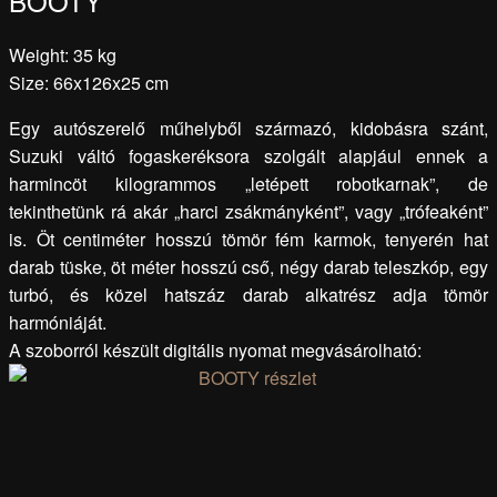
BOOTY
Weight: 35 kg
Size: 66x126x25 cm
Egy autószerelő műhelyből származó, kidobásra szánt,
Suzuki váltó fogaskeréksora szolgált alapjául ennek a
harmincöt kilogrammos „letépett robotkarnak”, de
tekinthetünk rá akár „harci zsákmányként”, vagy „trófeaként”
is. Öt centiméter hosszú tömör fém karmok, tenyerén hat
darab tüske, öt méter hosszú cső, négy darab teleszkóp, egy
turbó, és közel hatszáz darab alkatrész adja tömör
harmóniáját.
A szoborról készült digitális nyomat megvásárolható: