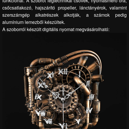
funkcionál. A szobrot légtechnikai csövek, nyomásmérő óra,
csőcsatlakozó, hajszárító propeller, lánctányérok, valamint
szerszámgép alkatrészek alkotják, a számok pedig
alumínium lemezből készültek.
A szoborról készült digitális nyomat megvásárolható: