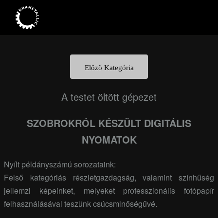
Előző Kategória
A testet öltött gépezet
SZOBROKRÓL KÉSZÜLT DIGITÁLIS
NYOMATOK
Nyílt példányszámú sorozataink:
Felső kategóriás részletgazdagság, valamint színhűség
jellemzi képeinket, melyeket professzionális fotópapír
felhasználásával teszünk csúcsminőségűvé.