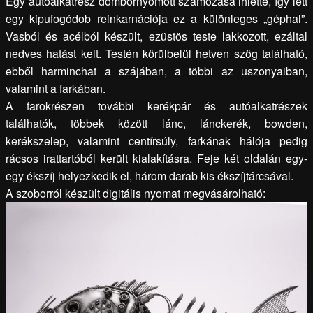
Egy autóalkatrész dombornyomott számozása ihlette, így lett
egy kipufogódob reinkarnációja ez a különleges „géphal”.
Vasból és acélból készült, ezüstös teste lakkozott, ezáltal
nedves hatást kelt. Testén körülbelül hetven szög található,
ebből harminchat a szájában, a többi az uszonyaiban,
valamint a farkában.
A farokrészen további kerékpár és autóalkatrészek
találhatók, többek között lánc, lánckerék, bowden,
kerékszelep, valamint centírsúly, farkának hálója pedig
rácsos irattartóból került kialakításra. Feje két oldalán e
g
y-
egy ékszíj helyezkedik el, három darab kis ékszíjtárcsával.
A szoborról készült digitális nyomat megvásárolható: