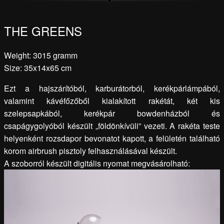
THE GREENS
Weight: 3015 gramm
Size: 35x14x65 cm
Ezt a hajszárítóból, karburátorból, kerékpárlámpából,
valamint kávéfőzőből kialakított rakétát, két kis
szelepsapkából, kerékpár bowdenházból és
csapágygolyóból készült „földönkívüli” vezeti. A rakéta teste
helyenként rozsdapor bevonatot kapott, a felületén található
korom airbrush pisztoly felhasználásával készült.
A szoborról készült digitális nyomat megvásárolható: