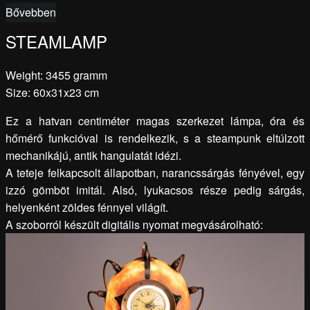
Bővebben
STEAMLAMP
Weight: 3455 gramm
Size: 60x31x23 cm
Ez a hatvan centiméter magas szerkezet lámpa, óra és
hőmérő funkcióval is rendelkezik, s a steampunk eltúlzott
mechanikájú, antik hangulatát idézi.
A teteje felkapcsolt állapotban, narancssárgás fényével, egy
izzó gömböt imitál. Alsó, lyukacsos része pedig sárgás,
helyenként zöldes fénnyel világít.
A szoborról készült digitális nyomat megvásárolható: