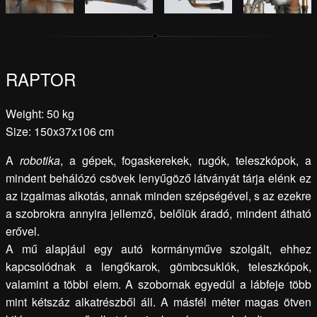
RAPTOR
Weight: 50 kg
Size: 150x37x106 cm
A
robotika
, a gépek, fogaskerekek, rugók, teleszkópok, a
mindent behálózó csövek lenyűgöző látványát tárja elénk ez
az izgalmas alkotás, annak minden szépségével, s az ezekre
a szobrokra annyira jellemző, belőlük áradó, mindent átható
erővel.
A mű alapjául egy autó kormányműve szolgált, ehhez
kapcsolódnak a lengőkarok, gömbcsuklók, teleszkópok,
valamint a többi elem. A szobornak egyedül a lábfeje több
mint kétszáz alkatrészből áll. A másfél méter magas ötven