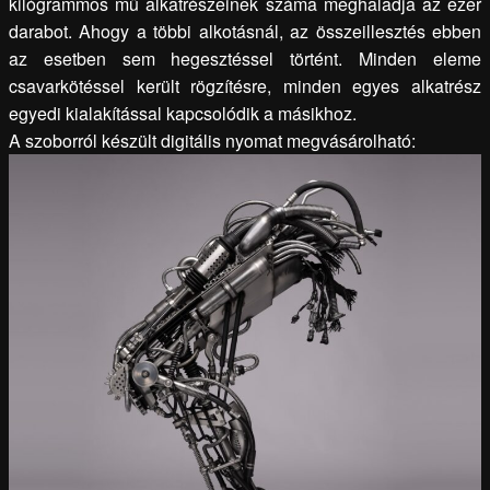
kilógrammos mű alkatrészeinek száma meghaladja az ezer
darabot. Ahogy a többi alkotásnál, az összeillesztés ebben
az esetben sem hegesztéssel történt. Minden eleme
csavarkötéssel került rögzítésre, minden egyes alkatrész
egyedi kialakítással kapcsolódik a másikhoz.
A szoborról készült digitális nyomat megvásárolható: