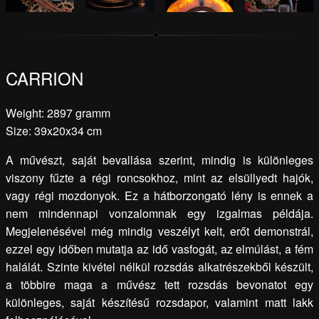
CARRION
Weight: 2897 gramm
Size: 39x20x34 cm
A művészt, saját bevallása szerint, mindig is különleges
viszony fűzte a régi roncsokhoz, mint az elsüllyedt hajók,
vagy régi mozdonyok. Ez a hátborzongató lény is ennek a
nem mindennapi vonzalomnak egy izgalmas példája.
Megjelenésével még mindig veszélyt kelt, erőt demonstrál,
ezzel egy időben mutatja az idő vasfogát, az elmúlást, a fém
halálát. Szinte kivétel nélkül rozsdás alkatrészekből készült,
a többire maga a művész tett rozsdás bevonatot egy
különleges, saját készítésű rozsdapor, valamint matt lakk