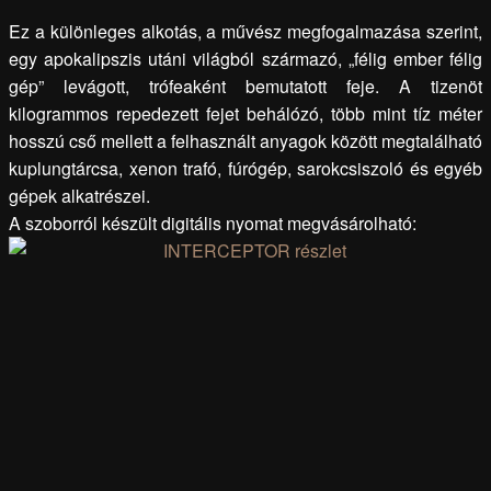
Ez a különleges alkotás, a művész megfogalmazása szerint,
egy apokalipszis utáni világból származó, „félig ember félig
gép” levágott, trófeaként bemutatott feje. A tizenöt
kilogrammos repedezett fejet behálózó, több mint tíz méter
hosszú cső mellett a felhasznált anyagok között megtalálható
kuplungtárcsa, xenon trafó, fúrógép, sarokcsiszoló és egyéb
gépek alkatrészei.
A szoborról készült digitális nyomat megvásárolható: